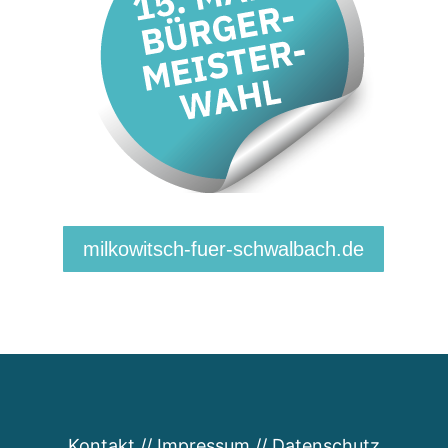
milkowitsch-fuer-schwalbach.de
Kontakt
//
Impressum
//
Datenschutz